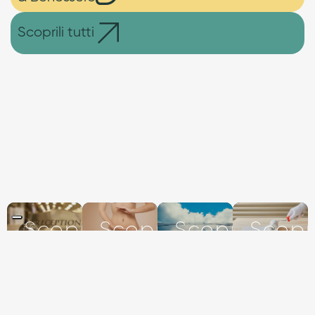
Scoprili tutti
Scopri
Scopri
Scopri
Scopr
Ricettive&Turismo
Bellezza&Benessere
Servizi&Assi
Ediliz