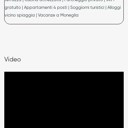
terrazza vista mare a Moneglia
e
appartamento
gratuito | Appartamenti 4 posti | Soggiorni turistici | Alloggi
turistico con cucina a Moneglia
, perfetti per soggiorni
vicino spiaggia | Vacanze a Moneglia
indipendenti. La struttura offre anche
casa vacanza con
parcheggio a Moneglia
e
alloggi turistici a Moneglia
Genova
, ideali per chi viaggia in auto. Tra le opzioni
disponibili troviamo
appartamenti per vacanze 4 posti a
Moneglia
e
affitto appartamenti a Moneglia
, pensati per
ogni esigenza. Gli spazi sono completi e moderni, con
Video
tutti i comfort necessari.
Stella di Mare
garantisce
praticità e qualità per ogni soggiorno.
Appartamenti vicino spiaggia a
Moneglia per vacanze complete
Stella di Mare
è ideale per chi cerca
appartamento
vicino spiaggia a Moneglia
e
appartamenti vacanza
vicino mare a Moneglia
, con accesso rapido al mare. La
struttura rappresenta un’ottima soluzione come