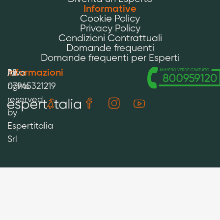
Informative
Cookie Policy
Privacy Policy
Condizioni Contrattuali
Domande frequenti
Domande frequenti per Esperti
Informazioni
All
P.iva
rights
07945321219
reserved
by
Espertitalia
Srl