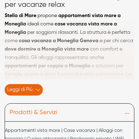
per vacanze relax
Stella di Mare
propone
appartamenti vista mare a
Moneglia
ideali come
case vacanza vista mare a
Moneglia
per soggiorni rilassanti. La struttura è perfetta
come
casa vacanza a Moneglia Genova
e per chi cerca
dove dormire a Moneglia vista mare
con comfort e
tranquillità. Gli alloggi rappresentano anche
appartamenti per coppie a Moneglia
e soluzioni per
famiglie, grazie a spazi funzionali e vista panoramica. La
posizione strategica permette di vivere il mare a pochi
Leggi di Più
minuti.
Stella di Mare
è tra le migliori scelte per
appartamenti vista mare a Moneglia
.
Prodotti & Servizi
Appartamenti con terrazza, cucina e
parcheggio a Moneglia
Appartamenti vista mare | Case vacanza | Alloggi con
Gli alloggi di
Stella di Mare
includono
alloggio con
terrazza | Cucina attrezzata | Parcheggio privato | WiFi