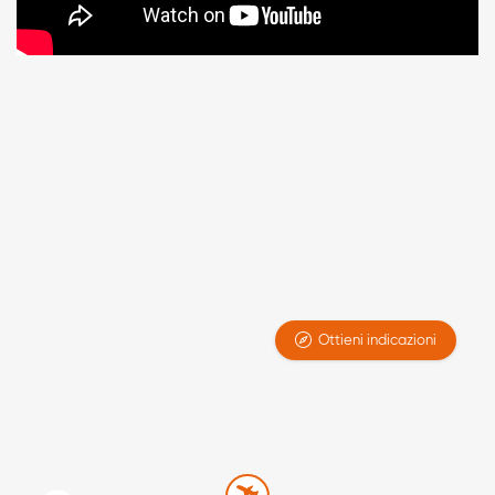
appartamento vacanze a Moneglia Genova
e per un
soggiorno vista mare a Moneglia
all’insegna del relax.
Grazie alla posizione e ai servizi, è tra le migliori opzioni
per
appartamenti vista mare a Moneglia
. L’ambiente è
tranquillo, pulito e accogliente, perfetto per vacanze
senza stress.
Stella di Mare
è la scelta ideale per vivere
Moneglia al meglio.
Ottieni indicazioni