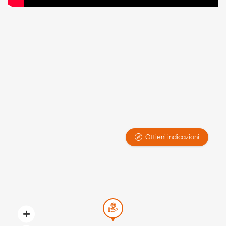
rappresenta una soluzione tecnica avanzata per controlli
non invasivi anche in ambito nautico.
Ottieni indicazioni