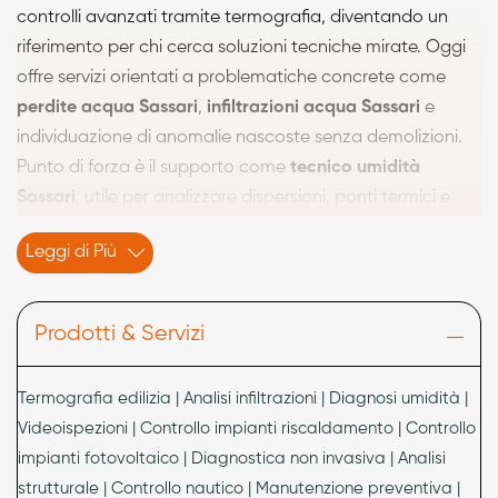
controlli avanzati tramite termografia, diventando un
riferimento per chi cerca soluzioni tecniche mirate. Oggi
offre servizi orientati a problematiche concrete come
perdite acqua Sassari
,
infiltrazioni acqua Sassari
e
individuazione di anomalie nascoste senza demolizioni.
Punto di forza è il supporto come
tecnico umidità
Sassari
, utile per analizzare dispersioni, ponti termici e
fenomeni di degrado. Accanto alla termografia, propone
Leggi di Più
anche
videoispezioni Sassari
, integrando strumenti
diagnostici per controlli approfonditi su edifici e impianti.
Prodotti & Servizi
Campo edilizio: rilevamento
infiltrazioni e diagnosi umidità senza
demolizioni
Termografia edilizia | Analisi infiltrazioni | Diagnosi umidità |
Videoispezioni | Controllo impianti riscaldamento | Controllo
Nel settore edilizio, Mister S interviene per il
rilevamento
impianti fotovoltaico | Diagnostica non invasiva | Analisi
perdite acqua Sassari
e il controllo di
infiltrazioni acqua
strutturale | Controllo nautico | Manutenzione preventiva |