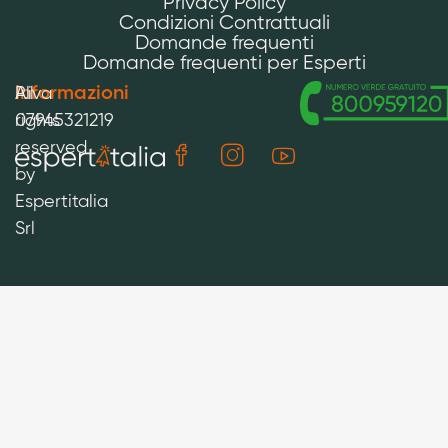
Privacy Policy
Condizioni Contrattuali
Domande frequenti
Domande frequenti per Esperti
Informazioni
All
P.iva
rights
07945321219
reserved
by
Espertitalia
Srl