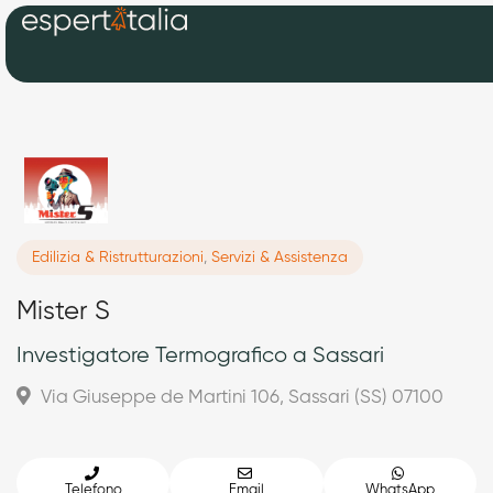
Edilizia & Ristrutturazioni
,
Servizi & Assistenza
Mister S
Investigatore Termografico a Sassari
Via Giuseppe de Martini 106, Sassari (SS) 07100
Telefono
Email
WhatsApp