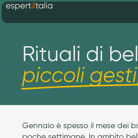
Rituali di be
piccoli gesti
Gennaio è spesso il mese dei bu
poche settimane. In ambito belle