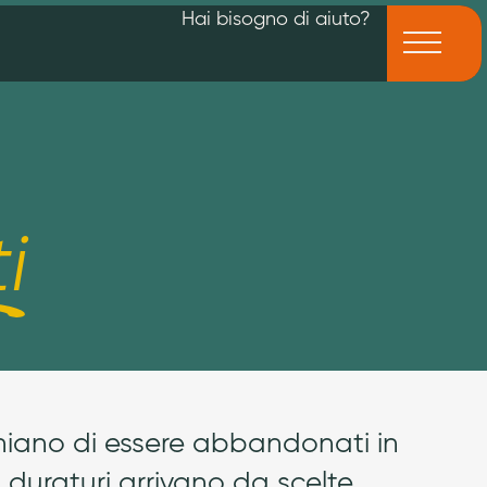
Hai bisogno di aiuto?
i
chiano di essere abbandonati in
ù duraturi arrivano da scelte