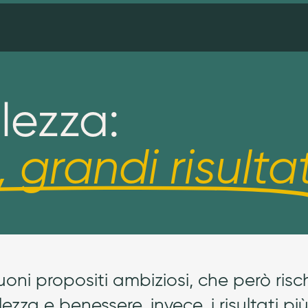
llezza:
, grandi risultat
oni propositi ambiziosi, che però ris
zza e benessere, invece, i risultati pi