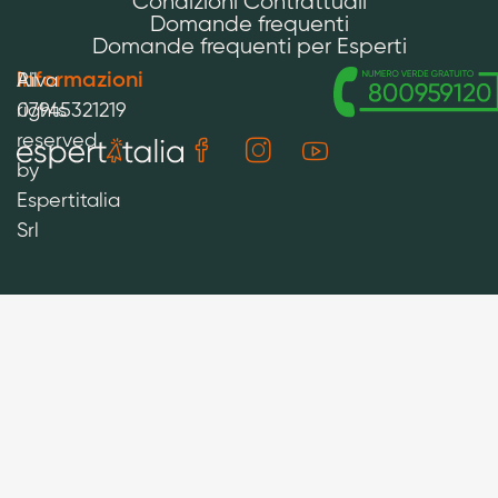
Condizioni Contrattuali
Domande frequenti
Domande frequenti per Esperti
Informazioni
All
P.iva
rights
07945321219
reserved
by
Espertitalia
Srl