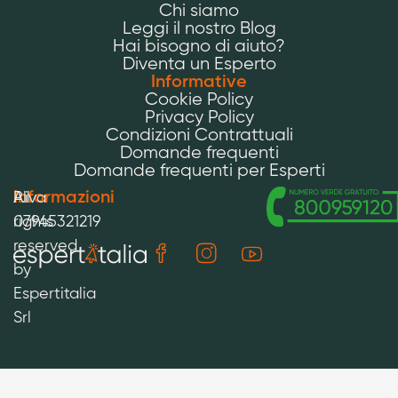
Chi siamo
Leggi il nostro Blog
Hai bisogno di aiuto?
Diventa un Esperto
Informative
Cookie Policy
Privacy Policy
Condizioni Contrattuali
Domande frequenti
Domande frequenti per Esperti
Informazioni
All
P.iva
rights
07945321219
reserved
by
Espertitalia
Srl